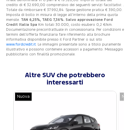
finale denominata VFG pari a € 19.320,00. Importo totale del
credito di € 32.690,00 comprensivo dei seguenti servizi facoltativi: .
Totale da rimborsare € 37.992,84. Spese gestione pratica € 390,00.
Imposta di bollo in misura di legge all'interno della prima quota
mensile.
TAN 6,25%, TAEG 7,36%. Salvo approvazione Ford
Credit Italia Spa
Km totali 30.000, costo esubero 0,2 €/km.
Documentazione precontrattuale in concessionaria. Per condizioni e
termini dell’offerta finanziaria fare riferimento alla brochure
informativa disponibile presso il Ford Partner o sul sito
www.fordcredit.it
. Le immagini presentate sono a titolo puramente
illustrativo e possono contenere accessori a pagamento. Messaggio
pubblicitario con finalità promozionale.
Altre SUV che potrebbero
interessarti
Nuova
Nuo