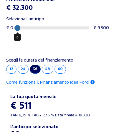
€ 32.300
Seleziona l'anticipo
€ 0
€ 9.500
0
Scegli la durata del finanziamento
12
24
36
48
60
Come funziona il Finanziamento Idea Ford
La tua quota mensile
€ 511
TAN
6,25 %
TAEG.
7,36 %
Rata finale €
19.320
L'anticipo selezionato