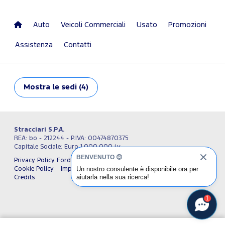
Auto
Veicoli Commerciali
Usato
Promozioni
Assistenza
Contatti
Mostra
le sedi (4)
Stracciari S.P.A.
REA: bo - 212244 - P.IVA: 00474870375
Capitale Sociale: Euro 1.000.000 i.v.
BENVENUTO 😊
Privacy Policy Ford Italia
Privacy Policy Stracciari S.P.A.
Un nostro consulente è disponibile ora per
Cookie Policy
Impostazioni cookie
Termini e condizioni
aiutarla nella sua ricerca!
Credits
1