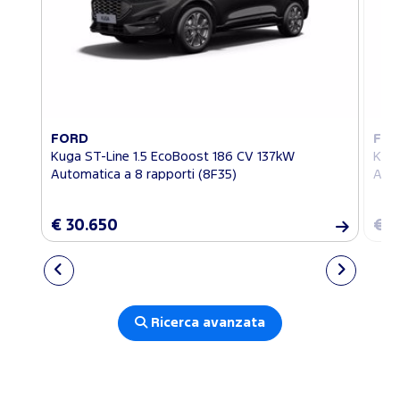
FORD
FO
Kuga ST-Line 1.5 EcoBoost 186 CV 137kW
Kuga
Automatica a 8 rapporti (8F35)
Auto
€ 30.650
€ 3
Ricerca avanzata