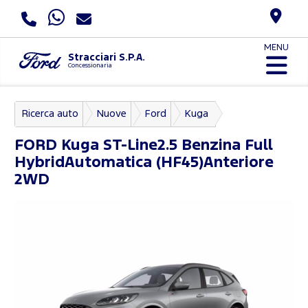
MENU
Stracciari S.P.A.
Concessionaria
Ricerca auto
Nuove
Ford
Kuga
FORD
Kuga ST-Line2.5 Benzina Full
HybridAutomatica (HF45)Anteriore
2WD