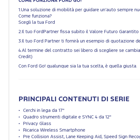
COME FUNZIONA FORD GO!
1.Una soluzione di mobilità per guidare un’auto sempre nuo
Come funziona?
Scegli la tua Ford
2.Il tuo FordPartner fissa subito il Valore Futuro Garantito 
3.Il tuo Ford Partner ti fornirà un esempio di quotazione 
4.Al termine del contratto sei libero di scegliere se cam
Credit)
Con Ford Go! qualunque sia la tua scelta, è quella giusta.
PRINCIPALI CONTENUTI DI SERIE
Cerchi in lega da 17"
Quadro strumenti digitale e SYNC 4 da 12"
Privacy Glass
Ricarica Wireless Smartphone
Pre Collision Assist, Lane Keeping Aid, Speed Sign Recog