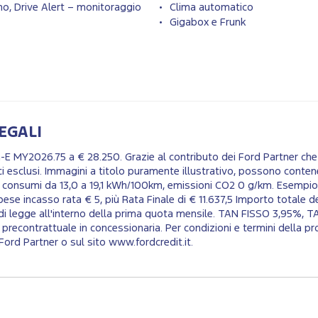
o, Drive Alert – monitoraggio
Clima automatico
Gigabox e Frunk
EGALI
 MY2026.75 a € 28.250. Grazie al contributo dei Ford Partner che 
ici esclusi. Immagini a titolo puramente illustrativo, possono con
 consumi da 13,0 a 19,1 kWh/100km, emissioni CO2 0 g/km. Esempio
se incasso rata € 5, più Rata Finale di € 11.637,5 Importo totale d
di legge all'interno della prima quota mensile. TAN FISSO 3,95%, T
contrattuale in concessionaria. Per condizioni e termini della pro
Ford Partner o sul sito www.fordcredit.it.