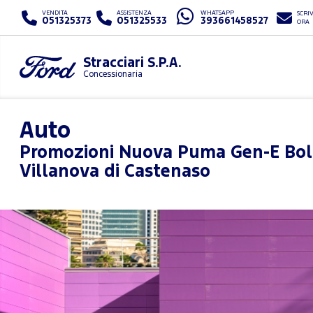
VENDITA
ASSISTENZA
WHATSAPP
SCRIV
051325373
051325533
393661458527
ORA
Stracciari S.P.A.
Concessionaria
Auto
Promozioni
Nuova Puma Gen-E Bol
Villanova di Castenaso