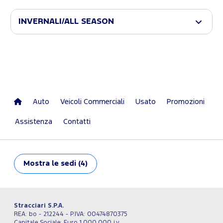
INVERNALI/ALL SEASON
Auto
Veicoli Commerciali
Usato
Promozioni
Assistenza
Contatti
Mostra
le sedi (4)
Stracciari S.P.A.
REA: bo - 212244 - P.IVA: 00474870375
Capitale Sociale: Euro 1.000.000 i.v.