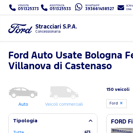
VENDITA
ASSISTENZA
WHATSAPP
SCRIV
051325373
051325533
393661458527
ORA
Stracciari S.P.A.
Concessionaria
Ford Auto Usate Bologna F
Villanova di Castenaso
150 veicoli
Ford
Auto
Veicoli commerciali
Tipologia
FORD Fi
Tutte
473