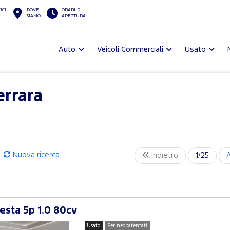
ICI
DOVE
ORARI DI
SIAMO
APERTURA
Auto
Veicoli Commerciali
Usato
errara
Nuova ricerca
Indietro
1/25
esta 5p 1.0 80cv
Usato
Per neopatentati