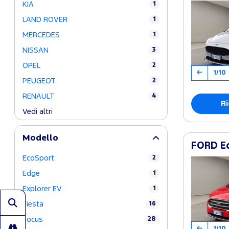
KIA
1
LAND ROVER
1
MERCEDES
1
NISSAN
3
OPEL
2
1/10
PEUGEOT
2
RENAULT
4
Ri
Vedi altri
Modello
FORD Ec
EcoSport
2
Edge
1
Explorer EV
1
Fiesta
16
Focus
28
1/10