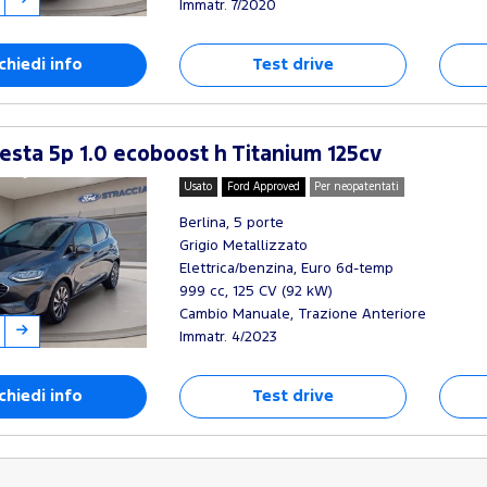
Immatr. 7/2020
chiedi info
Test drive
esta 5p 1.0 ecoboost h Titanium 125cv
Usato
Ford Approved
Per neopatentati
Berlina, 5 porte
Grigio Metallizzato
Elettrica/benzina, Euro 6d-temp
999 cc, 125 CV (92 kW)
Cambio Manuale, Trazione Anteriore
Immatr. 4/2023
chiedi info
Test drive