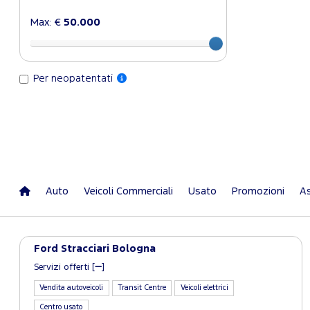
Max: €
50.000
Per neopatentati
Auto
Veicoli Commerciali
Usato
Promozioni
As
Ford Stracciari Bologna
Servizi offerti [
]
Vendita autoveicoli
Transit Centre
Veicoli elettrici
Centro usato