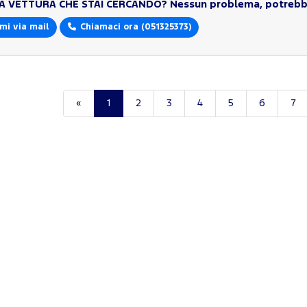
LA VETTURA CHE STAI CERCANDO?
Nessun problema, potrebbe
mi via mail
Chiamaci ora
(051325373)
«
1
2
3
4
5
6
7