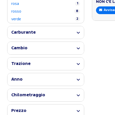
NON C'È 
rosa
1
Avvisa
rosso
8
verde
2
Carburante
Cambio
Trazione
Anno
Chilometraggio
Prezzo