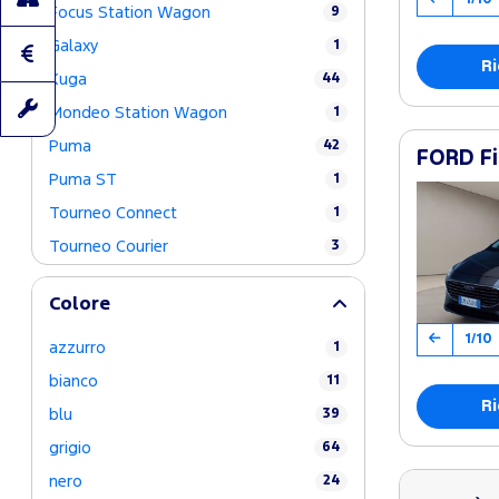
Focus Station Wagon
9
Galaxy
1
Ri
Kuga
44
Mondeo Station Wagon
1
Puma
42
FORD Fi
Puma ST
1
Tourneo Connect
1
Tourneo Courier
3
Colore
1/10
azzurro
1
bianco
11
Ri
blu
39
grigio
64
nero
24