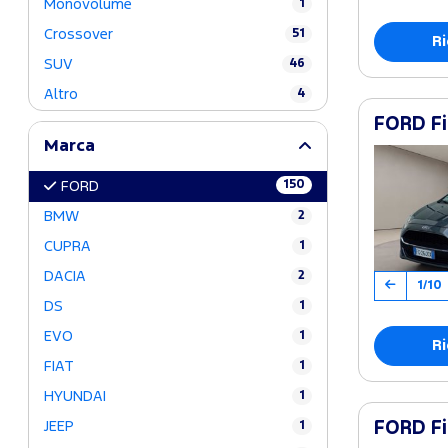
Monovolume
1
Crossover
51
Ri
SUV
46
Altro
4
FORD Fi
Marca
150
FORD
BMW
2
CUPRA
1
DACIA
2
1/10
DS
1
EVO
1
Ri
FIAT
1
HYUNDAI
1
JEEP
1
FORD Fi