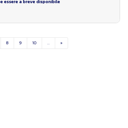
 essere a breve disponibile
8
9
10
...
»