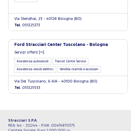
Via Stendhal, 23 - 40128 Bologna (BO)
Tel.
051325373
Ford Stracciari Center Tuscolano - Bologna
Servizi offerti [
]
Assistenza autoveicoli
Transit Centre Service
Assistenza veicoli elettrici
Vendita ricambi e accessori
Via Del Tuscolano, 6-6/A - 40100 Bologna (BO)
Tel.
051325533
Stracciari S.P.A.
REA: bo - 212244 - P.IVA: 00474870375
Capitale Sociale: Euro 1.000.000 i.v.