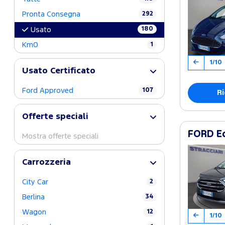
Pronta Consegna
292
180
Usato
Km0
1
1/10
Usato Certificato
Ford Approved
107
Ri
Offerte speciali
FORD Ec
Mostra offerte speciali
Carrozzeria
City Car
2
Berlina
34
Wagon
12
1/10