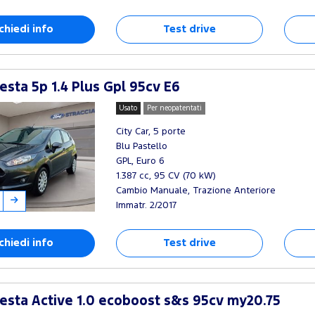
chiedi info
Test drive
esta 5p 1.4 Plus Gpl 95cv E6
Usato
Per neopatentati
City Car, 5 porte
Blu Pastello
GPL, Euro 6
1.387 cc, 95 CV (70 kW)
Cambio Manuale, Trazione Anteriore
Immatr. 2/2017
chiedi info
Test drive
esta Active 1.0 ecoboost s&s 95cv my20.75