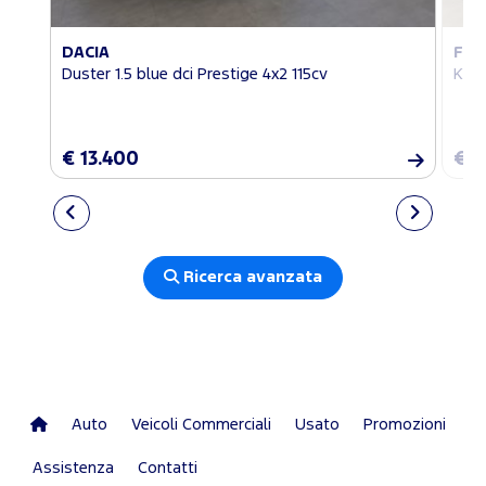
DACIA
FO
Duster 1.5 blue dci Prestige 4x2 115cv
Kuga
€ 13.400
€ 1
Ricerca avanzata
Auto
Veicoli Commerciali
Usato
Promozioni
Assistenza
Contatti