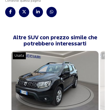
Condividi questa pagina
Altre SUV con prezzo simile che
potrebbero interessarti
Usata
For